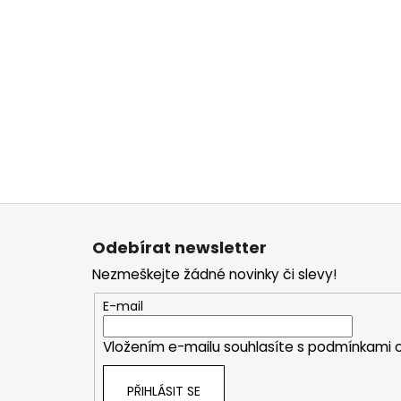
Z
á
Odebírat newsletter
p
Nezmeškejte žádné novinky či slevy!
a
t
E-mail
í
Vložením e-mailu souhlasíte s
podmínkami o
PŘIHLÁSIT SE