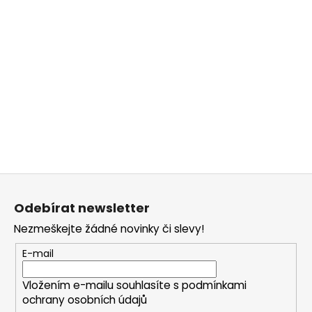
Z
á
Odebírat newsletter
p
Nezmeškejte žádné novinky či slevy!
a
t
E-mail
í
Vložením e-mailu souhlasíte s
podmínkami
ochrany osobních údajů