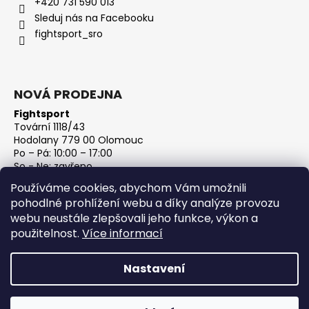
+420 731 590 013
Sleduj nás na Facebooku
fightsport_sro
NOVÁ PRODEJNA
Fightsport
Tovární 1118/43
Hodolany 779 00 Olomouc
Po – Pá: 10:00 – 17:00
So - Ne: zavřeno
IČ: 27813801
Používáme cookies, abychom Vám umožnili
DIČ: CZ27813801
pohodlné prohlížení webu a díky analýze provozu
webu neustále zlepšovali jeho funkce, výkon a
použitelnost.
Více informací
Nastavení
Vytvořil Shoptet