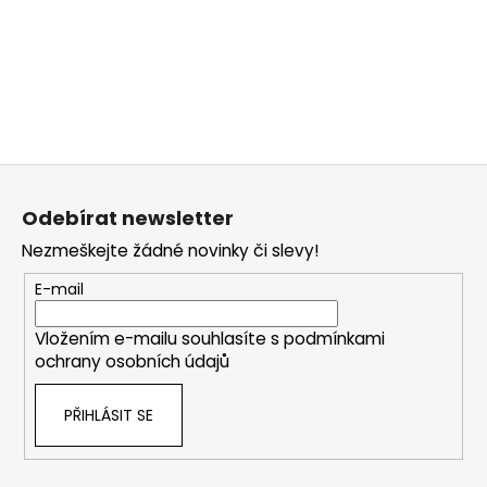
Z
á
Odebírat newsletter
p
Nezmeškejte žádné novinky či slevy!
a
t
E-mail
í
Vložením e-mailu souhlasíte s
podmínkami
ochrany osobních údajů
PŘIHLÁSIT SE