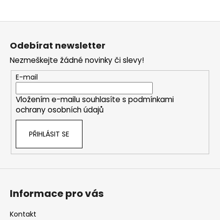
Z
á
Odebírat newsletter
p
Nezmeškejte žádné novinky či slevy!
a
t
E-mail
í
Vložením e-mailu souhlasíte s
podmínkami
ochrany osobních údajů
PŘIHLÁSIT SE
Informace pro vás
Kontakt