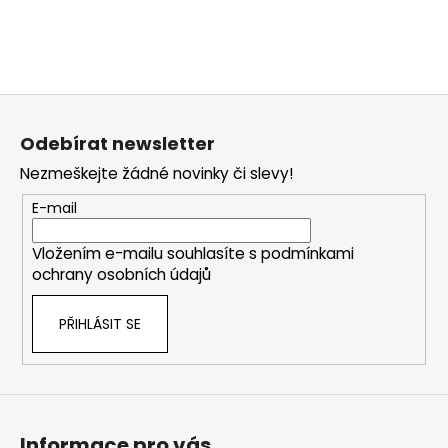
Z
á
Odebírat newsletter
p
Nezmeškejte žádné novinky či slevy!
a
t
E-mail
í
Vložením e-mailu souhlasíte s
podmínkami
ochrany osobních údajů
PŘIHLÁSIT SE
Informace pro vás