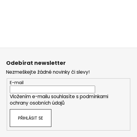
č
u
j
e
m
e
Z
á
Odebírat newsletter
p
Nezmeškejte žádné novinky či slevy!
a
t
E-mail
í
Vložením e-mailu souhlasíte s
podmínkami
ochrany osobních údajů
PŘIHLÁSIT SE