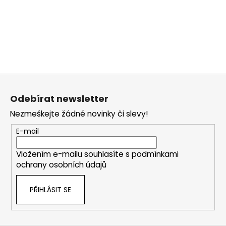
Z
á
Odebírat newsletter
p
Nezmeškejte žádné novinky či slevy!
a
t
E-mail
í
Vložením e-mailu souhlasíte s
podmínkami
ochrany osobních údajů
PŘIHLÁSIT SE