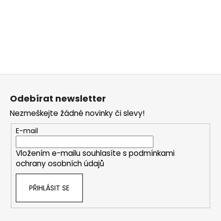
Z
á
Odebírat newsletter
p
Nezmeškejte žádné novinky či slevy!
a
t
E-mail
í
Vložením e-mailu souhlasíte s
podmínkami
ochrany osobních údajů
PŘIHLÁSIT SE