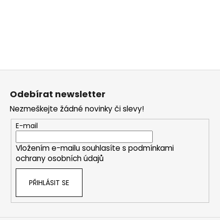
Z
á
Odebírat newsletter
p
Nezmeškejte žádné novinky či slevy!
a
t
E-mail
í
Vložením e-mailu souhlasíte s
podmínkami
ochrany osobních údajů
PŘIHLÁSIT SE