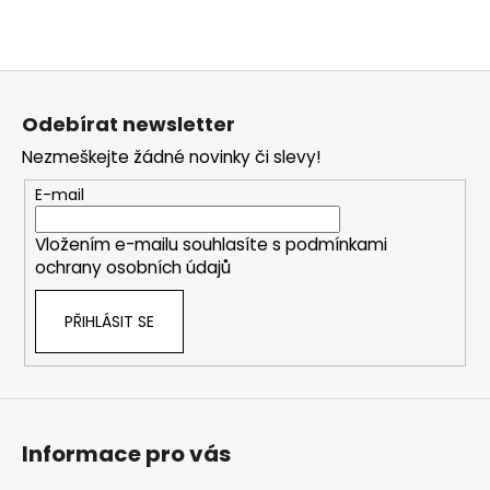
Z
á
Odebírat newsletter
p
Nezmeškejte žádné novinky či slevy!
a
t
E-mail
í
Vložením e-mailu souhlasíte s
podmínkami
ochrany osobních údajů
PŘIHLÁSIT SE
Informace pro vás