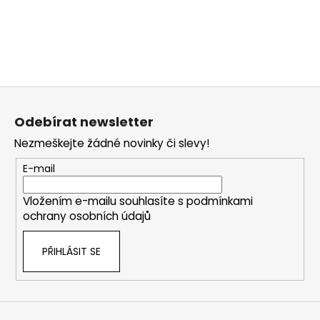
č
u
j
e
m
e
Z
á
Odebírat newsletter
p
Nezmeškejte žádné novinky či slevy!
a
t
E-mail
í
Vložením e-mailu souhlasíte s
podmínkami
ochrany osobních údajů
PŘIHLÁSIT SE