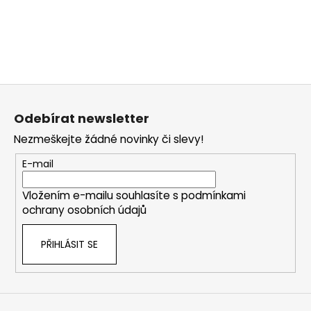
č
u
j
e
m
e
Z
á
Odebírat newsletter
p
Nezmeškejte žádné novinky či slevy!
a
t
E-mail
í
Vložením e-mailu souhlasíte s
podmínkami
ochrany osobních údajů
PŘIHLÁSIT SE