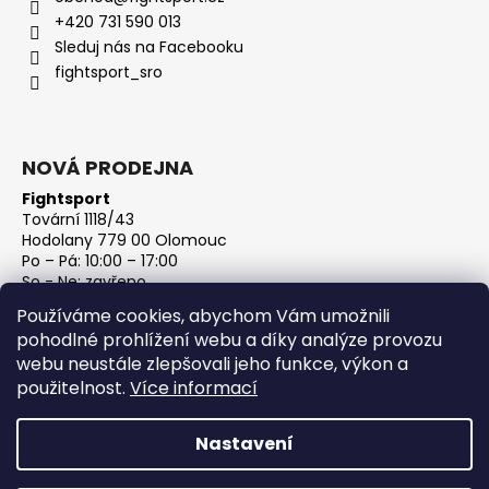
+420 731 590 013
Sleduj nás na Facebooku
fightsport_sro
NOVÁ PRODEJNA
Fightsport
Tovární 1118/43
Hodolany 779 00 Olomouc
Po – Pá: 10:00 – 17:00
So - Ne: zavřeno
IČ: 27813801
Používáme cookies, abychom Vám umožnili
DIČ: CZ27813801
pohodlné prohlížení webu a díky analýze provozu
webu neustále zlepšovali jeho funkce, výkon a
použitelnost.
Více informací
Nastavení