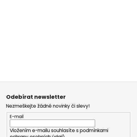
č
u
j
e
m
e
Z
á
Odebírat newsletter
p
Nezmeškejte žádné novinky či slevy!
a
t
E-mail
í
Vložením e-mailu souhlasíte s
podmínkami
ochrany osobních údajů