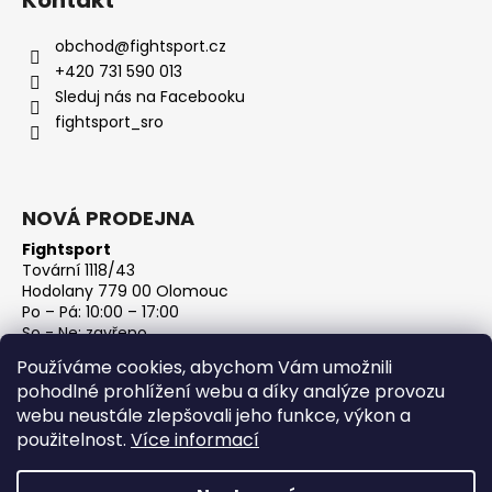
obchod
@
fightsport.cz
+420 731 590 013
Sleduj nás na Facebooku
fightsport_sro
NOVÁ PRODEJNA
Fightsport
Tovární 1118/43
Hodolany 779 00 Olomouc
Po – Pá: 10:00 – 17:00
So - Ne: zavřeno
IČ: 27813801
Používáme cookies, abychom Vám umožnili
DIČ: CZ27813801
pohodlné prohlížení webu a díky analýze provozu
webu neustále zlepšovali jeho funkce, výkon a
použitelnost.
Více informací