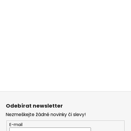
č
u
j
e
m
e
Z
á
Odebírat newsletter
p
Nezmeškejte žádné novinky či slevy!
a
t
E-mail