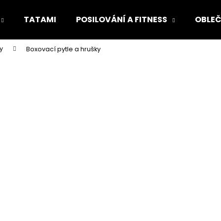
TATAMI
POSILOVÁNÍ A FITNESS
OBLEČ
y
Boxovací pytle a hrušky
Co potřebujete najít?
HLEDAT
Doporučujeme