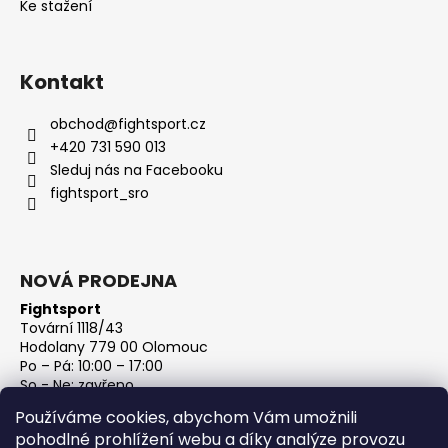
Ke stažení
Kontakt
obchod
@
fightsport.cz
+420 731 590 013
Sleduj nás na Facebooku
fightsport_sro
NOVÁ PRODEJNA
Fightsport
Tovární 1118/43
Hodolany 779 00 Olomouc
Po – Pá: 10:00 – 17:00
So - Ne: zavřeno
IČ: 27813801
Používáme cookies, abychom Vám umožnili
DIČ: CZ27813801
pohodlné prohlížení webu a díky analýze provozu