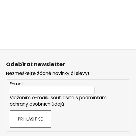
a
j
í
t
?
Z
á
Odebírat newsletter
p
HLEDAT
Nezmeškejte žádné novinky či slevy!
a
t
E-mail
í
D
Vložením e-mailu souhlasíte s
podmínkami
o
ochrany osobních údajů
p
o
PŘIHLÁSIT SE
r
u