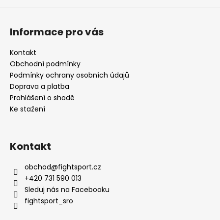
č
u
j
Informace pro vás
e
m
Kontakt
e
Obchodní podmínky
Podmínky ochrany osobních údajů
Doprava a platba
Prohlášení o shodě
Ke stažení
Kontakt
obchod
@
fightsport.cz
+420 731 590 013
Sleduj nás na Facebooku
fightsport_sro