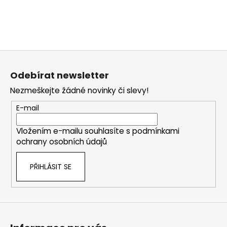
Z
á
Odebírat newsletter
p
Nezmeškejte žádné novinky či slevy!
a
t
E-mail
í
Vložením e-mailu souhlasíte s
podmínkami
ochrany osobních údajů
PŘIHLÁSIT SE