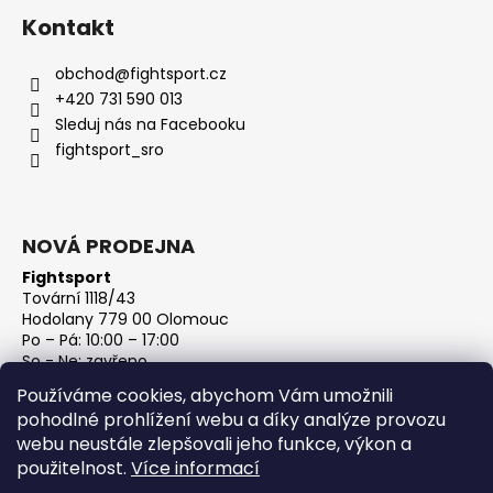
Kontakt
obchod
@
fightsport.cz
+420 731 590 013
Sleduj nás na Facebooku
fightsport_sro
NOVÁ PRODEJNA
Fightsport
Tovární 1118/43
Hodolany 779 00 Olomouc
Po – Pá: 10:00 – 17:00
So - Ne: zavřeno
IČ: 27813801
Používáme cookies, abychom Vám umožnili
DIČ: CZ27813801
pohodlné prohlížení webu a díky analýze provozu
webu neustále zlepšovali jeho funkce, výkon a
použitelnost.
Více informací