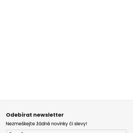
Z
á
Odebírat newsletter
p
Nezmeškejte žádné novinky či slevy!
a