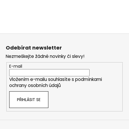
Z
á
Odebírat newsletter
p
Nezmeškejte žádné novinky či slevy!
a
t
E-mail
í
Vložením e-mailu souhlasíte s
podmínkami
ochrany osobních údajů
PŘIHLÁSIT SE