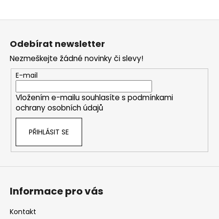
Z
á
Odebírat newsletter
p
Nezmeškejte žádné novinky či slevy!
a
t
E-mail
í
Vložením e-mailu souhlasíte s
podmínkami
ochrany osobních údajů
PŘIHLÁSIT SE
Informace pro vás
Kontakt