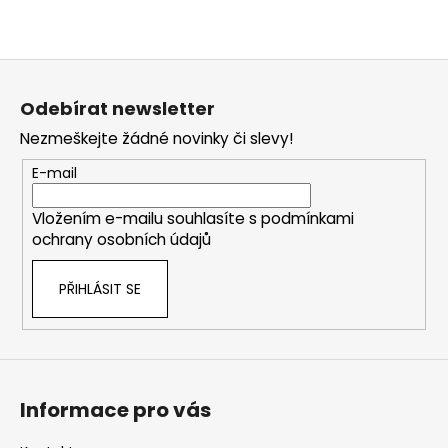
Z
á
Odebírat newsletter
p
Nezmeškejte žádné novinky či slevy!
a
t
E-mail
í
Vložením e-mailu souhlasíte s
podmínkami
ochrany osobních údajů
PŘIHLÁSIT SE
Informace pro vás