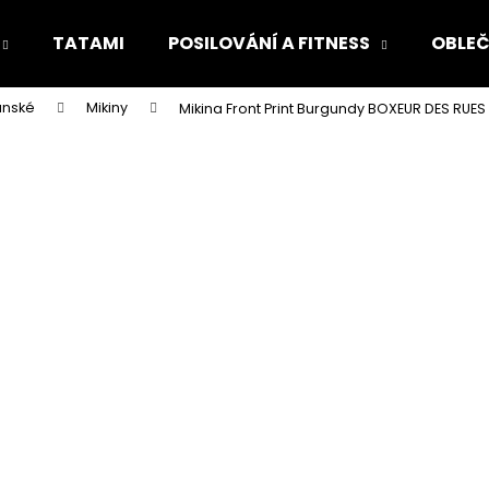
TATAMI
POSILOVÁNÍ A FITNESS
OBLEČ
ánské
Mikiny
Mikina Front Print Burgundy BOXEUR DES RUES
Co potřebujete najít?
HLEDAT
Doporučujeme