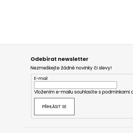
Z
á
Odebírat newsletter
p
Nezmeškejte žádné novinky či slevy!
a
t
E-mail
í
Vložením e-mailu souhlasíte s
podmínkami o
PŘIHLÁSIT SE