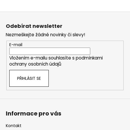
Z
á
Odebírat newsletter
p
Nezmeškejte žádné novinky či slevy!
a
t
E-mail
í
Vložením e-mailu souhlasíte s
podmínkami
ochrany osobních údajů
PŘIHLÁSIT SE
Informace pro vás
Kontakt