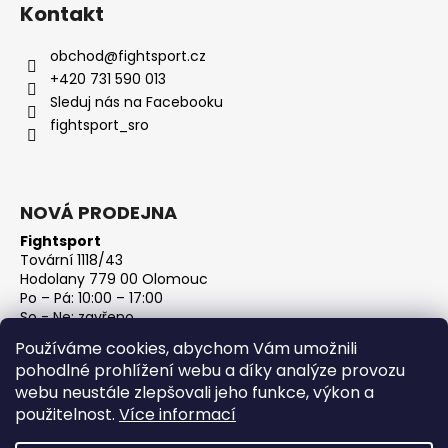
Kontakt
obchod
@
fightsport.cz
+420 731 590 013
Sleduj nás na Facebooku
fightsport_sro
NOVÁ PRODEJNA
Fightsport
Tovární 1118/43
Hodolany 779 00 Olomouc
Po – Pá: 10:00 – 17:00
So - Ne: zavřeno
IČ: 27813801
Používáme cookies, abychom Vám umožnili
DIČ: CZ27813801
pohodlné prohlížení webu a díky analýze provozu
webu neustále zlepšovali jeho funkce, výkon a
použitelnost.
Více informací