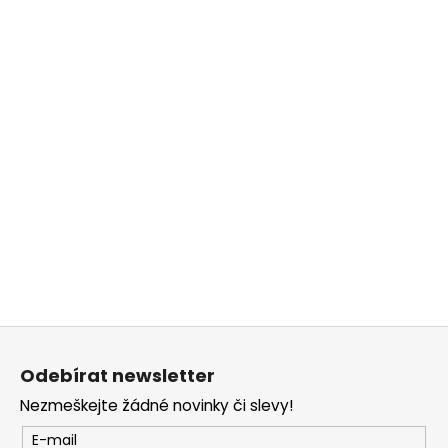
č
u
j
e
m
e
Z
á
Odebírat newsletter
p
Nezmeškejte žádné novinky či slevy!
a
t
E-mail