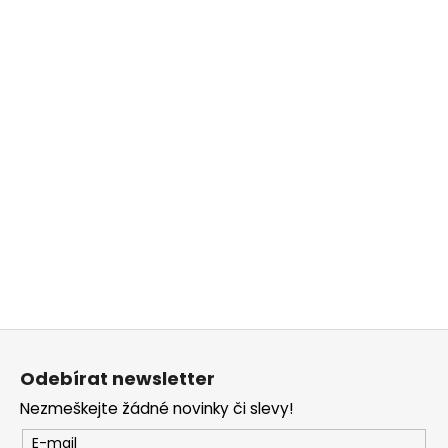
č
u
j
e
m
e
Z
á
Odebírat newsletter
p
Nezmeškejte žádné novinky či slevy!
a
t
E-mail