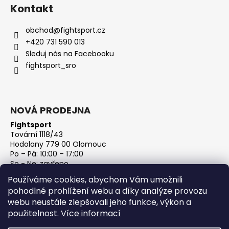
Kontakt
obchod
@
fightsport.cz
+420 731 590 013
Sleduj nás na Facebooku
fightsport_sro
NOVÁ PRODEJNA
Fightsport
Tovární 1118/43
Hodolany 779 00 Olomouc
Po – Pá: 10:00 – 17:00
So - Ne: zavřeno
IČ: 27813801
Používáme cookies, abychom Vám umožnili
DIČ: CZ27813801
pohodlné prohlížení webu a díky analýze provozu
webu neustále zlepšovali jeho funkce, výkon a
použitelnost.
Více informací