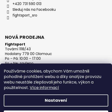
+420 731 590 013
Sleduj nás na Facebooku
fightsport_sro
NOVÁ PRODEJNA
Fightsport
Tovární 1118/43
Hodolany 779 00 Olomouc
Po – Pá: 10:00 – 17:00
So - Ne: zavřeno
IČ: 27813801
Používáme cookies, abychom Vám umožnili
DIČ: CZ27813801
pohodlné prohlížení webu a díky analýze provozu
webu neustále zlepšovali jeho funkce, výkon a
použitelnost.
Více informací
Nastavení
Vytvořil Shoptet