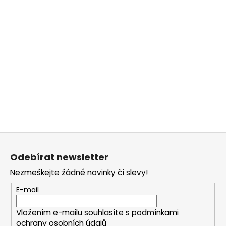
č
u
j
e
m
e
Z
á
Odebírat newsletter
p
Nezmeškejte žádné novinky či slevy!
a
t
E-mail
í
Vložením e-mailu souhlasíte s
podmínkami
ochrany osobních údajů