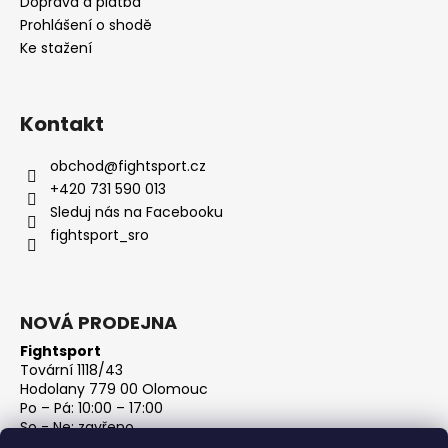
Doprava a platba
Prohlášení o shodě
Ke stažení
Kontakt
obchod
@
fightsport.cz
+420 731 590 013
Sleduj nás na Facebooku
fightsport_sro
NOVÁ PRODEJNA
Fightsport
Tovární 1118/43
Hodolany 779 00 Olomouc
Po – Pá: 10:00 – 17:00
So - Ne: zavřeno
IČ: 27813801