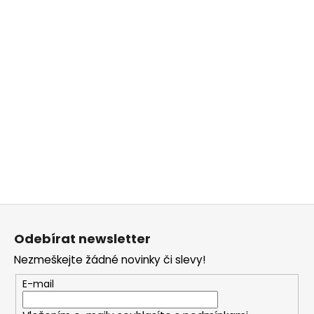
č
u
j
e
m
e
Z
á
Odebírat newsletter
p
Nezmeškejte žádné novinky či slevy!
a
t
E-mail
í