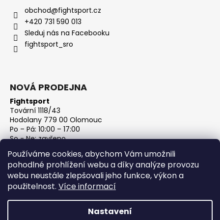
obchod
@
fightsport.cz
+420 731 590 013
Sleduj nás na Facebooku
fightsport_sro
NOVÁ PRODEJNA
Fightsport
Tovární 1118/43
Hodolany 779 00 Olomouc
Po – Pá: 10:00 – 17:00
So - Ne: zavřeno
IČ: 27813801
Používáme cookies, abychom Vám umožnili
DIČ: CZ27813801
pohodlné prohlížení webu a díky analýze provozu
webu neustále zlepšovali jeho funkce, výkon a
použitelnost.
Více informací
Nastavení