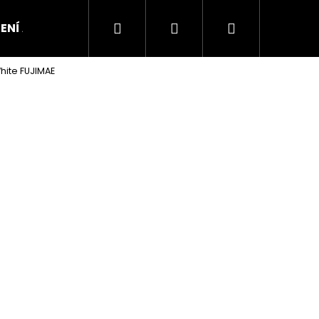
Hledat
Přihlášení
Nákupní
ENÍ A OBUV
hite FUJIMAE
košík