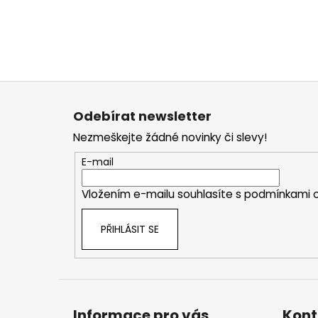
Z
á
Odebírat newsletter
p
Nezmeškejte žádné novinky či slevy!
a
t
E-mail
í
Vložením e-mailu souhlasíte s
podmínkami o
PŘIHLÁSIT SE
Informace pro vás
Kont