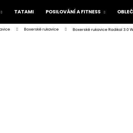
TATAMI
POSILOVÁNÍ A FITNESS
OBLEČ
avice
Boxerské rukavice
Boxerské rukavice Radikal 3.0 W
Co potřebujete najít?
HLEDAT
Doporučujeme