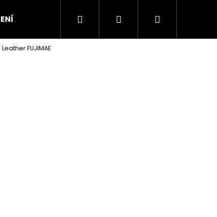
Hledat
Přihlášení
Nákupní
ENÍ A OBUV
0 Leather FUJIMAE
košík