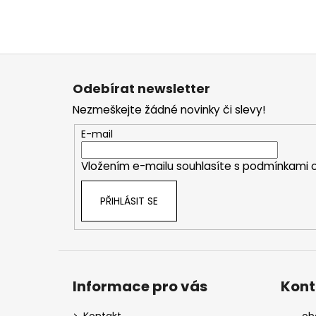
Z
á
Odebírat newsletter
p
Nezmeškejte žádné novinky či slevy!
a
t
E-mail
í
Vložením e-mailu souhlasíte s
podmínkami o
PŘIHLÁSIT SE
Informace pro vás
Kont
Kontakt
ob