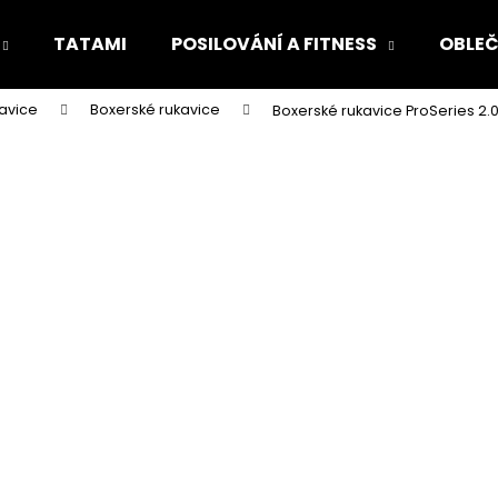
TATAMI
POSILOVÁNÍ A FITNESS
OBLEČ
avice
Boxerské rukavice
Boxerské rukavice ProSeries 2.
Co potřebujete najít?
HLEDAT
Doporučujeme