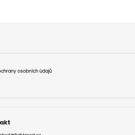
chrany osobních údajů
akt
chod
@
fightsport.cz