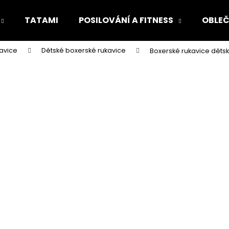
TATAMI
POSILOVÁNÍ A FITNESS
OBLEČ
avice
Dětské boxerské rukavice
Boxerské rukavice dětsk
Co potřebujete najít?
HLEDAT
Doporučujeme