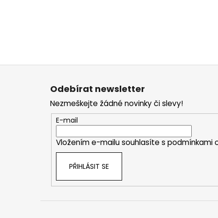
Z
á
Odebírat newsletter
p
Nezmeškejte žádné novinky či slevy!
a
t
E-mail
í
Vložením e-mailu souhlasíte s
podmínkami o
PŘIHLÁSIT SE