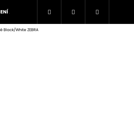
Hledat
Přihlášení
Nákupní
ENÍ A OBUV
é Black/White ZEBRA
košík