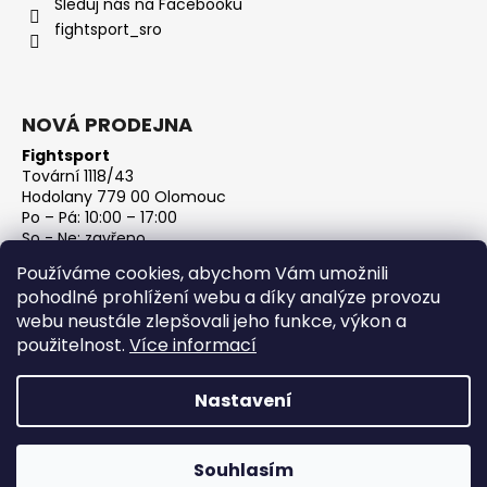
Sleduj nás na Facebooku
fightsport_sro
NOVÁ PRODEJNA
Fightsport
Tovární 1118/43
Hodolany 779 00 Olomouc
Po – Pá: 10:00 – 17:00
So - Ne: zavřeno
IČ: 27813801
Používáme cookies, abychom Vám umožnili
DIČ: CZ27813801
pohodlné prohlížení webu a díky analýze provozu
webu neustále zlepšovali jeho funkce, výkon a
použitelnost.
Více informací
Nastavení
Vytvořil Shoptet
Souhlasím
Copyright 2026
FightSport.cz
. Všechna práva vyhrazena.