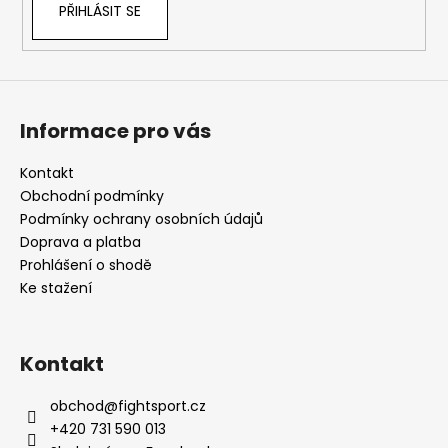
č
PŘIHLÁSIT SE
u
j
e
m
e
Informace pro vás
Kontakt
Obchodní podmínky
Podmínky ochrany osobních údajů
Doprava a platba
Prohlášení o shodě
Ke stažení
Kontakt
obchod
@
fightsport.cz
+420 731 590 013