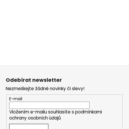
a
j
í
t
?
HLEDAT
Z
á
Odebírat newsletter
p
Nezmeškejte žádné novinky či slevy!
a
D
o
t
E-mail
p
í
o
Vložením e-mailu souhlasíte s
podmínkami
r
ochrany osobních údajů
u