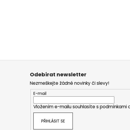
Z
á
Odebírat newsletter
p
Nezmeškejte žádné novinky či slevy!
a
t
E-mail
í
Vložením e-mailu souhlasíte s
podmínkami o
PŘIHLÁSIT SE