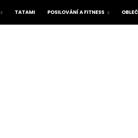
TATAMI
POSILOVÁNÍ A FITNESS
OBLEČ
Co potřebujete najít?
HLEDAT
Doporučujeme