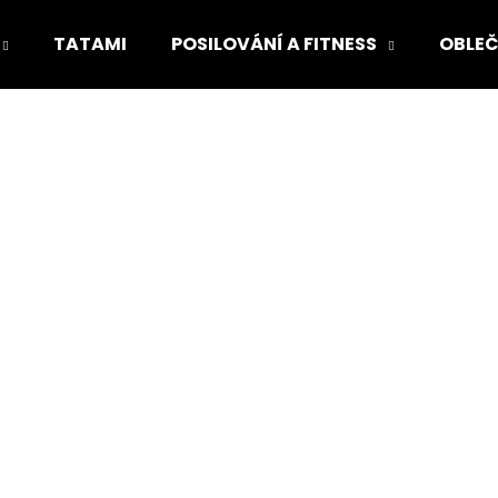
TATAMI
POSILOVÁNÍ A FITNESS
OBLEČ
Co potřebujete najít?
HLEDAT
Doporučujeme