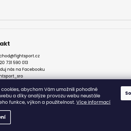
akt
chod
@
fightsport.cz
20 731 590 013
eduj nás na Facebooku
ghtsport_sro
 cookies, abychom Vám umožnili pohodlné
S
 webu a díky analýze provozu webu neustále
jeho funkce, výkon a použitelnost.
Více informací
ní
yhrazena.
Upravit nastavení cookies