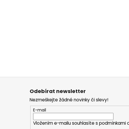
Z
á
Odebírat newsletter
p
Nezmeškejte žádné novinky či slevy!
a
t
E-mail
í
Vložením e-mailu souhlasíte s
podmínkami o