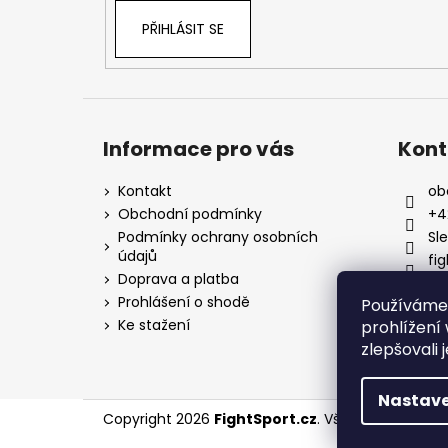
PŘIHLÁSIT SE
Informace pro vás
Kont
Kontakt
ob
Obchodní podmínky
+4
Podmínky ochrany osobních
Sl
údajů
fi
Doprava a platba
Prohlášení o shodě
Používáme
Ke stažení
prohlížení
zlepšovali 
Nastave
Copyright 2026
FightSport.cz
. Všechna práva v