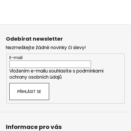
Z
á
Odebírat newsletter
p
Nezmeškejte žádné novinky či slevy!
a
t
E-mail
í
Vložením e-mailu souhlasíte s
podmínkami
ochrany osobních údajů
PŘIHLÁSIT SE
Informace pro vás