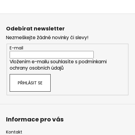
Z
á
Odebírat newsletter
p
Nezmeškejte žádné novinky či slevy!
a
t
E-mail
í
Vložením e-mailu souhlasíte s
podmínkami
ochrany osobních údajů
PŘIHLÁSIT SE
Informace pro vás
Kontakt