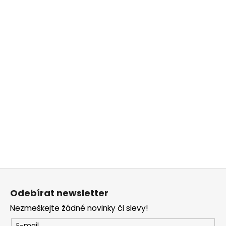
č
u
j
e
m
e
Z
á
Odebírat newsletter
p
Nezmeškejte žádné novinky či slevy!
a
E-mail