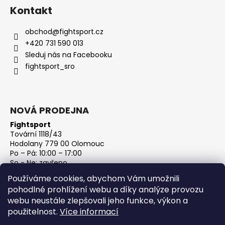
Kontakt
obchod
@
fightsport.cz
+420 731 590 013
Sleduj nás na Facebooku
fightsport_sro
NOVÁ PRODEJNA
Fightsport
Tovární 1118/43
Hodolany 779 00 Olomouc
Po – Pá: 10:00 – 17:00
So - Ne: zavřeno
IČ: 27813801
Používáme cookies, abychom Vám umožnili
DIČ: CZ27813801
pohodlné prohlížení webu a díky analýze provozu
webu neustále zlepšovali jeho funkce, výkon a
použitelnost.
Více informací