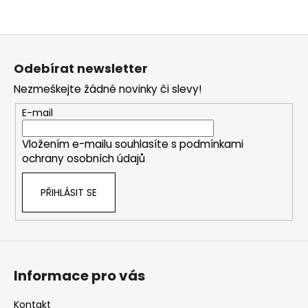
Z
á
Odebírat newsletter
p
Nezmeškejte žádné novinky či slevy!
a
t
E-mail
í
Vložením e-mailu souhlasíte s
podmínkami
ochrany osobních údajů
PŘIHLÁSIT SE
Informace pro vás
Kontakt