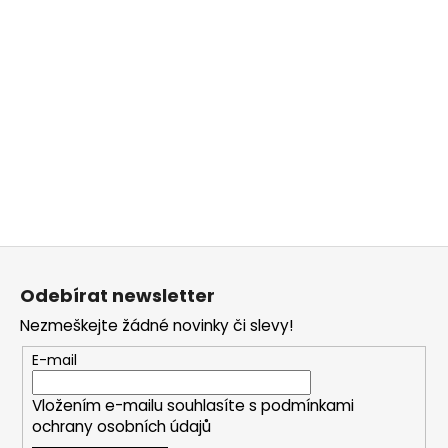
č
u
j
e
m
e
Z
á
Odebírat newsletter
p
Nezmeškejte žádné novinky či slevy!
a
t
E-mail
í
Vložením e-mailu souhlasíte s
podmínkami
ochrany osobních údajů