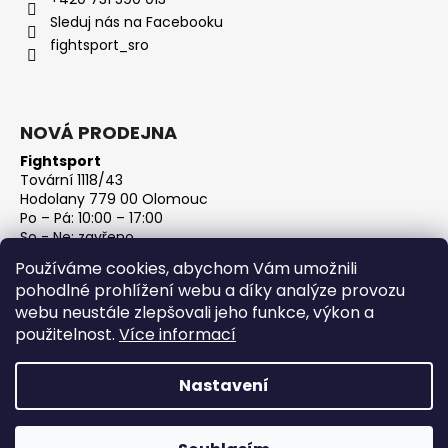
Sleduj nás na Facebooku
fightsport_sro
NOVÁ PRODEJNA
Fightsport
Tovární 1118/43
Hodolany 779 00 Olomouc
Po – Pá: 10:00 – 17:00
So - Ne: zavřeno
IČ: 27813801
Používáme cookies, abychom Vám umožnili
DIČ: CZ27813801
pohodlné prohlížení webu a díky analýze provozu
webu neustále zlepšovali jeho funkce, výkon a
použitelnost.
Více informací
Nastavení
Vytvořil Shoptet