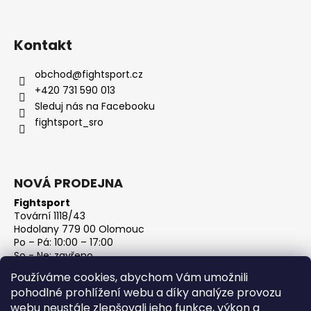
Kontakt
obchod
@
fightsport.cz
+420 731 590 013
Sleduj nás na Facebooku
fightsport_sro
NOVÁ PRODEJNA
Fightsport
Tovární 1118/43
Hodolany 779 00 Olomouc
Po – Pá: 10:00 – 17:00
So - Ne: zavřeno
IČ: 27813801
Používáme cookies, abychom Vám umožnili
DIČ: CZ27813801
pohodlné prohlížení webu a díky analýze provozu
webu neustále zlepšovali jeho funkce, výkon a