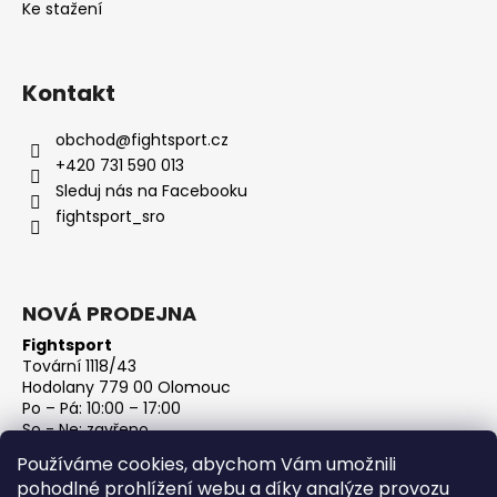
Ke stažení
Kontakt
obchod
@
fightsport.cz
+420 731 590 013
Sleduj nás na Facebooku
fightsport_sro
NOVÁ PRODEJNA
Fightsport
Tovární 1118/43
Hodolany 779 00 Olomouc
Po – Pá: 10:00 – 17:00
So - Ne: zavřeno
IČ: 27813801
Používáme cookies, abychom Vám umožnili
DIČ: CZ27813801
pohodlné prohlížení webu a díky analýze provozu