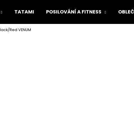
TATAMI
POSILOVÁNÍ A FITNESS
OBLEČ
 Black/Red VENUM
Co potřebujete najít?
HLEDAT
Doporučujeme