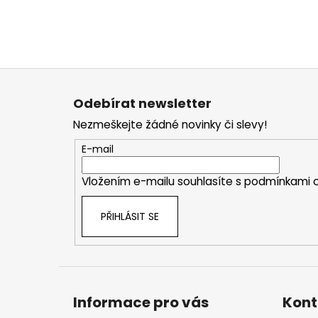
Z
á
Odebírat newsletter
p
Nezmeškejte žádné novinky či slevy!
a
t
E-mail
í
Vložením e-mailu souhlasíte s
podmínkami o
PŘIHLÁSIT SE
Informace pro vás
Kont