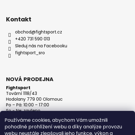
Kontakt
obchod
@
fightsport.cz
+420 731 590 013
Sleduj nás na Facebooku
fightsport_sro
NOVÁ PRODEJNA
Fightsport
Tovární 1118/43
Hodolany 779 00 Olomouc
Po – Pá: 10:00 – 17:00
So - Ne: zavřeno
IČ: 27813801
Používáme cookies, abychom Vám umožnili
DIČ: CZ27813801
pohodlné prohlížení webu a díky analýze provozu
webu neustále zlepšovali jeho funkce, výkon a