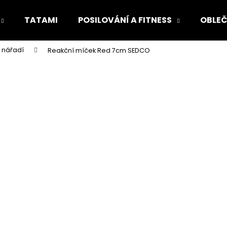
TATAMI
POSILOVÁNÍ A FITNESS
OBLEČ
 nářadí
Reakční míček Red 7cm SEDCO
Co potřebujete najít?
HLEDAT
Doporučujeme