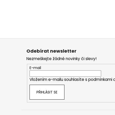
Z
á
Odebírat newsletter
p
Nezmeškejte žádné novinky či slevy!
a
t
E-mail
í
Vložením e-mailu souhlasíte s
podmínkami o
PŘIHLÁSIT SE