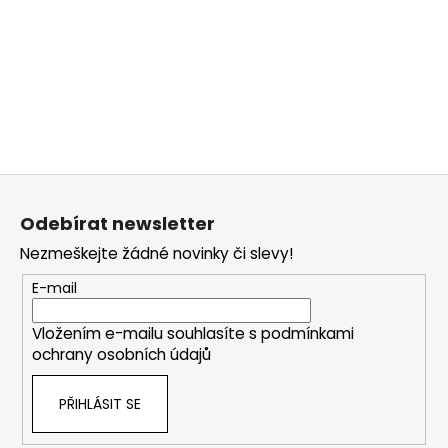
Z
á
Odebírat newsletter
p
Nezmeškejte žádné novinky či slevy!
a
t
E-mail
í
Vložením e-mailu souhlasíte s
podmínkami
ochrany osobních údajů
PŘIHLÁSIT SE