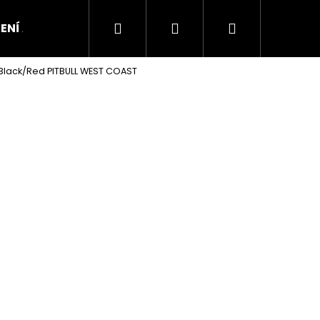
Hledat
Přihlášení
Nákupní
ENÍ A OBUV
lack/Red PITBULL WEST COAST
košík