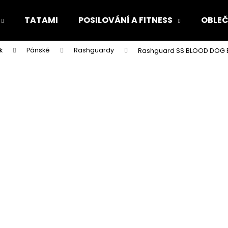
TATAMI
POSILOVÁNÍ A FITNESS
OBLEČ
k
Pánské
Rashguardy
Rashguard SS BLOOD DOG B
Co potřebujete najít?
HLEDAT
Doporučujeme