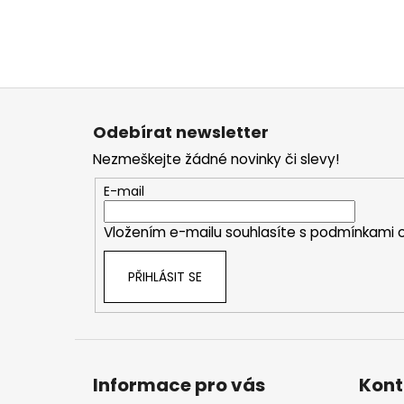
Z
á
Odebírat newsletter
p
Nezmeškejte žádné novinky či slevy!
a
t
E-mail
í
Vložením e-mailu souhlasíte s
podmínkami o
PŘIHLÁSIT SE
Informace pro vás
Kont