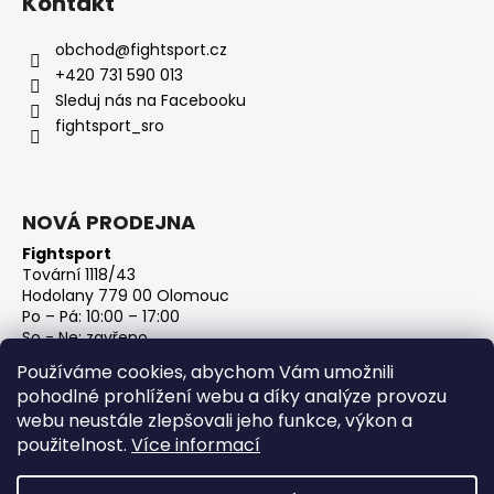
Kontakt
obchod
@
fightsport.cz
+420 731 590 013
Sleduj nás na Facebooku
fightsport_sro
NOVÁ PRODEJNA
Fightsport
Tovární 1118/43
Hodolany 779 00 Olomouc
Po – Pá: 10:00 – 17:00
So - Ne: zavřeno
IČ: 27813801
Používáme cookies, abychom Vám umožnili
DIČ: CZ27813801
pohodlné prohlížení webu a díky analýze provozu
webu neustále zlepšovali jeho funkce, výkon a
použitelnost.
Více informací