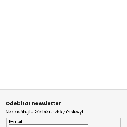
č
u
j
e
m
e
Z
á
Odebírat newsletter
p
Nezmeškejte žádné novinky či slevy!
a
t
E-mail