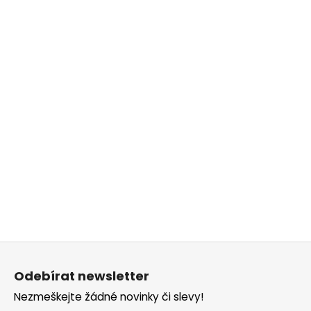
č
u
j
e
m
e
Z
á
Odebírat newsletter
p
Nezmeškejte žádné novinky či slevy!
a