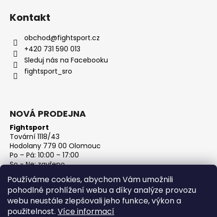
Kontakt
obchod
@
fightsport.cz
+420 731 590 013
Sleduj nás na Facebooku
fightsport_sro
NOVÁ PRODEJNA
Fightsport
Tovární 1118/43
Hodolany 779 00 Olomouc
Po – Pá: 10:00 – 17:00
So - Ne: zavřeno
IČ: 27813801
Používáme cookies, abychom Vám umožnili
DIČ: CZ27813801
pohodlné prohlížení webu a díky analýze provozu
webu neustále zlepšovali jeho funkce, výkon a
použitelnost.
Více informací