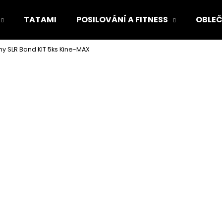
TATAMI
POSILOVÁNÍ A FITNESS
OBLEČ
y SLR Band KIT 5ks Kine-MAX
Co potřebujete najít?
HLEDAT
Doporučujeme