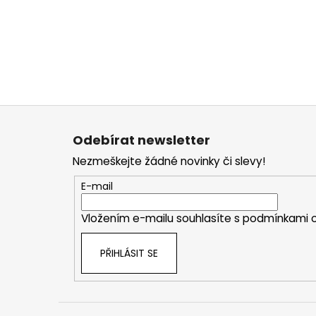
Z
á
Odebírat newsletter
p
Nezmeškejte žádné novinky či slevy!
a
t
E-mail
í
Vložením e-mailu souhlasíte s
podmínkami o
PŘIHLÁSIT SE